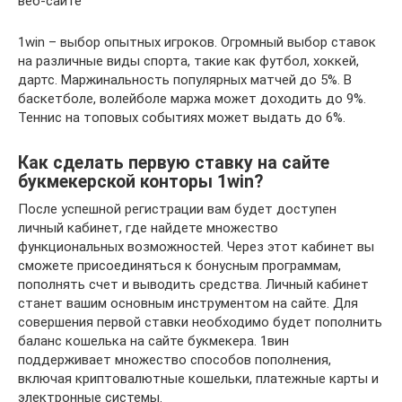
веб-сайте
1win – выбор опытных игроков. Огромный выбор ставок
на различные виды спорта, такие как футбол, хоккей,
дартс. Маржинальность популярных матчей до 5%. В
баскетболе, волейболе маржа может доходить до 9%.
Теннис на топовых событиях может выдать до 6%.
Как сделать первую ставку на сайте
букмекерской конторы 1win?
После успешной регистрации вам будет доступен
личный кабинет, где найдете множество
функциональных возможностей. Через этот кабинет вы
сможете присоединяться к бонусным программам,
пополнять счет и выводить средства. Личный кабинет
станет вашим основным инструментом на сайте. Для
совершения первой ставки необходимо будет пополнить
баланс кошелька на сайте букмекера. 1вин
поддерживает множество способов пополнения,
включая криптовалютные кошельки, платежные карты и
электронные системы.