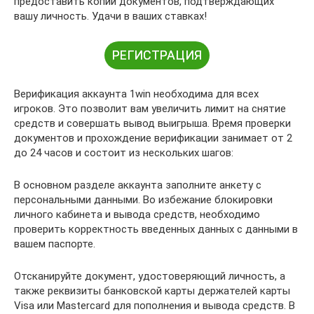
предоставить копии документов, подтверждающих
вашу личность. Удачи в ваших ставках!
РЕГИСТРАЦИЯ
Верификация аккаунта 1win необходима для всех
игроков. Это позволит вам увеличить лимит на снятие
средств и совершать вывод выигрыша. Время проверки
документов и прохождение верификации занимает от 2
до 24 часов и состоит из нескольких шагов:
В основном разделе аккаунта заполните анкету с
персональными данными. Во избежание блокировки
личного кабинета и вывода средств, необходимо
проверить корректность введенных данных с данными в
вашем паспорте.
Отсканируйте документ, удостоверяющий личность, а
также реквизиты банковской карты держателей карты
Visa или Mastercard для пополнения и вывода средств. В