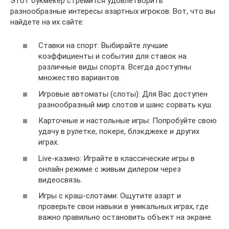
Этот букмекер стремится удовлетворить
разнообразные интересы азартных игроков. Вот, что вы
найдете на их сайте:
Ставки на спорт: Выбирайте лучшие
коэффициенты и события для ставок на
различные виды спорта. Всегда доступны
множество вариантов.
Игровые автоматы (слоты): Для Вас доступен
разнообразный мир слотов и шанс сорвать куш.
Карточные и настольные игры: Попробуйте свою
удачу в рулетке, покере, блэкджеке и других
играх.
Live-казино: Играйте в классические игры в
онлайн режиме с живым дилером через
видеосвязь.
Игры с краш-слотами: Ощутите азарт и
проверьте свои навыки в уникальных играх, где
важно правильно остановить объект на экране.