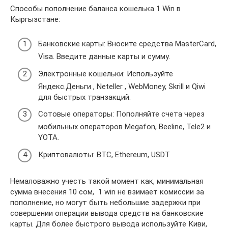
Способы пополнение баланса кошелька 1 Win в
Кыргызстане:
Банковские карты: Вносите средства MasterCard,
Visa. Введите данные карты и сумму.
Электронные кошельки: Используйте
Яндекс.Деньги , Neteller , WebMoney, Skrill и Qiwi
для быстрых транзакций.
Сотовые операторы: Пополняйте счета через
мобильных операторов Megafon, Beeline, Tele2 и
YOTA.
Криптовалюты: BTC, Ethereum, USDT
Немаловажно учесть такой момент как, минимальная
сумма внесения 10 сом, 1 win не взимает комиссии за
пополнение, но могут быть небольшие задержки при
совершении операции вывода средств на банковские
карты. Для более быстрого вывода используйте Киви,