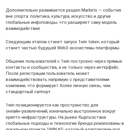
Дополнительно развивается раздел Markets — события
вне спорта: политика, культура, искусство и другие
глобальные инфоповоды, что расширяет саму модель
взаимодействия.
Следующим этапом станет запуск 1win token, который
станет частью будущей Web3‑экосистемы платформы.
Общение пользователей с 1win построено через прямые
контакты и сообщества, а не только через интерфейс.
После регистрации пользователь может
взаимодействовать напрямую с представителями
компании, что формирует более личную связь, чем
стандартный саппорт.
1win позиционируется как пространство для
онлайн‑развлечений, изначально выстроенное вокруг
крипто‑инфраструктуры. На рынке Кыргызстана
глобальные подходы и технологии бренда реализованы в
локальном проекте 1WIN KG, который адаптирован под