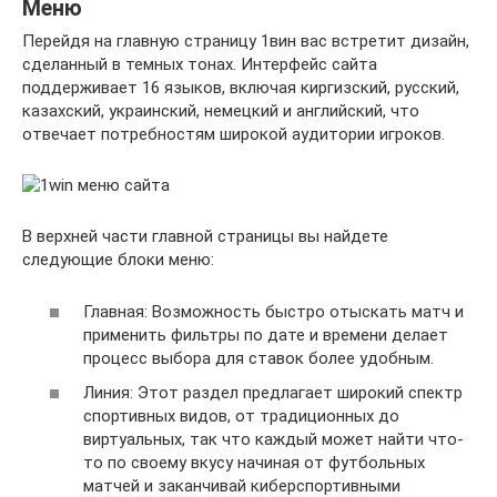
Меню
Бонус за
Перейдя на главную страницу 1вин вас встретит дизайн,
первое
до 50 000 сом
сделанный в темных тонах. Интерфейс сайта
пополнение
поддерживает 16 языков, включая киргизский, русский,
казахский, украинский, немецкий и английский, что
Техническая
24/7
отвечает потребностям широкой аудитории игроков.
поддержка
Приложение
есть
для телефона
В верхней части главной страницы вы найдете
Минимальная
50 сом
следующие блоки меню:
ставка
Лицензия
Curacao, № 8048/JAZ2018-040
Главная: Возможность быстро отыскать матч и
применить фильтры по дате и времени делает
процесс выбора для ставок более удобным.
Линия: Этот раздел предлагает широкий спектр
спортивных видов, от традиционных до
виртуальных, так что каждый может найти что-
то по своему вкусу начиная от футбольных
матчей и заканчивай киберспортивными