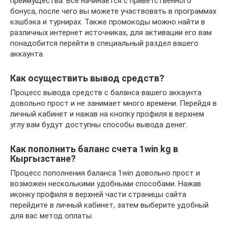
преимущества. Все начинается с приветственного
бонуса, после чего вы можете участвовать в программах
кэшбэка и турнирах. Также промокоды можно найти в
различных интернет источниках, для активации его вам
понадобится перейти в специальный раздел вашего
аккаунта.
Как осуществить вывод средств?
Процесс вывода средств с баланса вашего аккаунта
довольно прост и не занимает много времени. Перейдя в
личный кабинет и нажав на кнопку профиля в верхнем
углу вам будут доступны способы вывода денег.
Как пополнить баланс счета 1win kg в
Кыргызстане?
Процесс пополнения баланса 1win довольно прост и
возможен несколькими удобными способами. Нажав
иконку профиля в верхней части страницы сайта
перейдите в личный кабинет, затем выберите удобный
для вас метод оплаты.