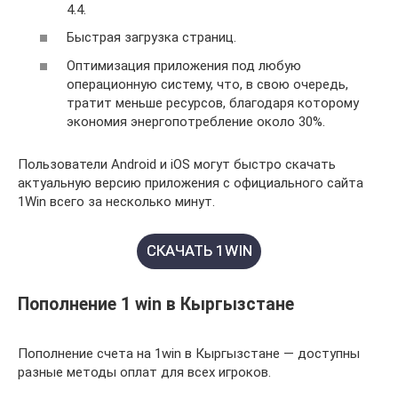
4.4.
Быстрая загрузка страниц.
Оптимизация приложения под любую
операционную систему, что, в свою очередь,
тратит меньше ресурсов, благодаря которому
экономия энергопотребление около 30%.
Пользователи Android и iOS могут быстро скачать
актуальную версию приложения с официального сайта
1Win всего за несколько минут.
СКАЧАТЬ 1WIN
Пополнение 1 win в Кыргызстане
Пополнение счета на 1win в Кыргызстане — доступны
разные методы оплат для всех игроков.