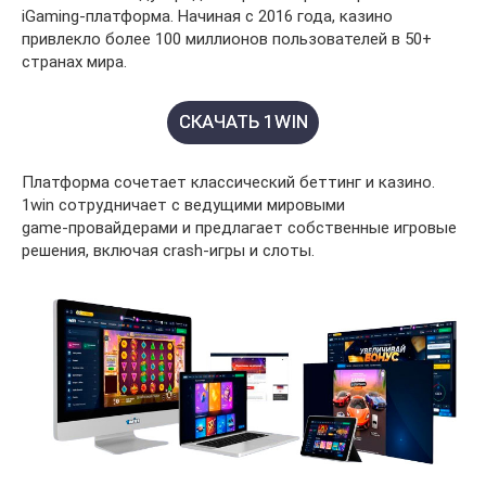
iGaming-платформа. Начиная с 2016 года, казино
привлекло более 100 миллионов пользователей в 50+
странах мира.
СКАЧАТЬ 1WIN
Платформа сочетает классический беттинг и казино.
1win сотрудничает с ведущими мировыми
game‑провайдерами и предлагает собственные игровые
решения, включая crash‑игры и слоты.