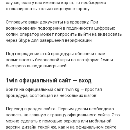
случае, если у вас именная карта, то необходимо
отсканировать только лицевую сторону.
Отправьте ваши документы на проверку. При
возникновении подозрений в подлинности цифровых
копии, оператор может попросить выйти на видеосвязь
через Skype для завершения верификации.
Подтверждение этой процедуры обеспечит вам
возможность безопасной игры на платформе 1win и
быстрого вывода выигрышей.
1win официальный сайт — вход
Войти на официальный сайт 1win kg — простая
процедура, состоящая из нескольких шагов:
Переход в раздел сайта: Первым делом необходимо
попасть на главную страницу официального сайта. Это
можно сделать с помощью зеркала или мобильной
версии, дизайн такой же, как и на официальном сайте